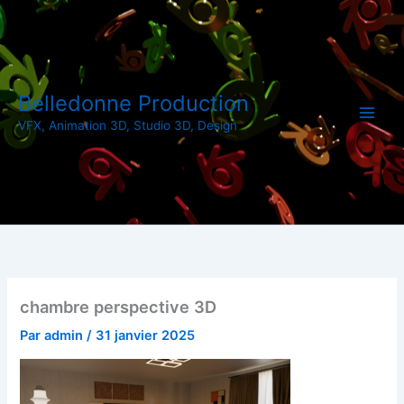
Aller
au
contenu
Belledonne Production
VFX, Animation 3D, Studio 3D, Design
chambre perspective 3D
Par
admin
/
31 janvier 2025