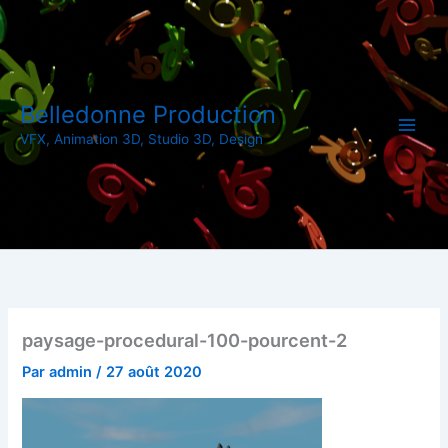
Aller
au
contenu
Belledonne Production
VFX, Animation 3D, Studio 3D, Design
paysage-procedural-100-pourcent-2
Par
admin
/
27 août 2020